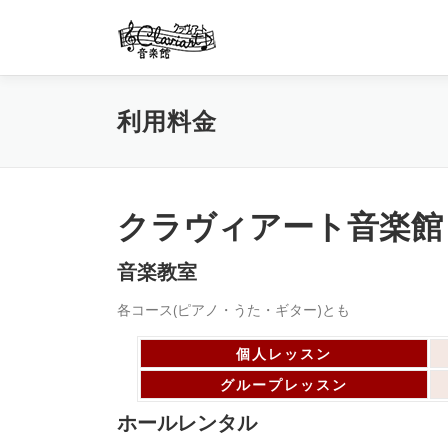
コ
ン
テ
ン
ツ
利用料金
へ
ス
キ
ッ
プ
クラヴィアート音楽館
音楽教室
各コース(ピアノ・うた・ギター)とも
個人レッスン
グループレッスン
ホールレンタル