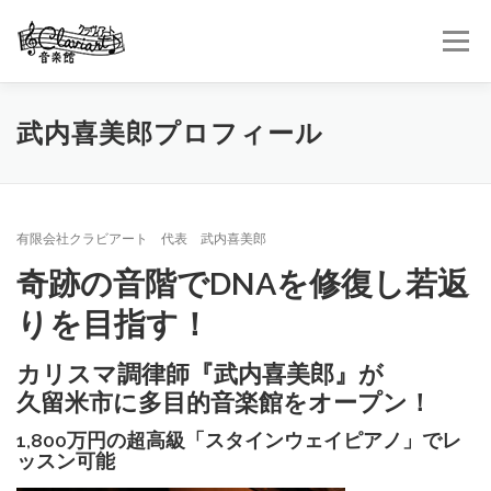
コ
ン
メニュー
テ
ン
ツ
へ
HOME
音楽館について
サービス
ギャラリー
武内喜美郎プロフィール
ス
キ
ッ
プ
お問い合わせ
サイトマップ
有限会社クラビアート 代表 武内喜美郎
奇跡の音階でDNAを修復し若返
りを目指す！
カリスマ調律師『武内喜美郎』が
久留米市に多目的音楽館をオープン！
1,800万円の超高級「スタインウェイピアノ」でレ
ッスン可能